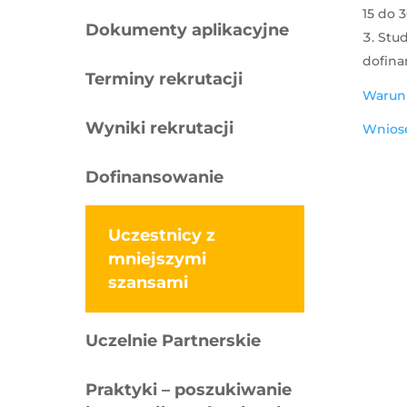
15 do 3
Dokumenty aplikacyjne
S
tu
dofina
Terminy rekrutacji
Warunk
Wyniki rekrutacji
Wnios
Dofinansowanie
Uczestnicy z
mniejszymi
szansami
Uczelnie Partnerskie
Praktyki – poszukiwanie