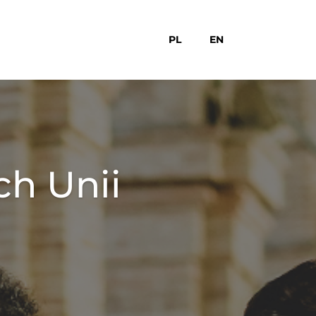
PL
EN
ch Unii