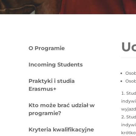
Uc
O Programie
Incoming Students
Osob
Praktyki i studia
Osob
Erasmus+
Stud
indywi
Kto może brać udział w
wyjaz
programie?
Stud
indywi
Kryteria kwalifikacyjne
krótko