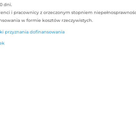
0 dni.
denci i pracownicy z orzeczonym stopniem niepełnosprawności
nsowania w formie kosztów rzeczywistych.
i przyznania dofinansowania
ek