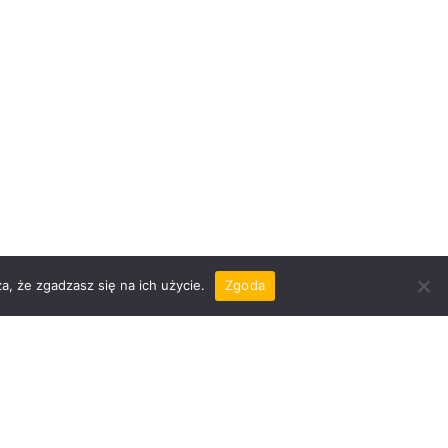
a, że zgadzasz się na ich użycie.
Zgoda