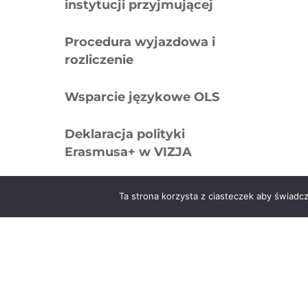
instytucji przyjmującej
Procedura wyjazdowa i
rozliczenie
Wsparcie językowe OLS
Deklaracja polityki
Erasmusa+ w VIZJA
Kontakt
Ta strona korzysta z ciasteczek aby świadc
Mobilność pracowników
Katalog kursów
Regulamin studiów